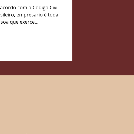
osentadoria do
acordo com o Código Civil
presário
ileiro, empresário é toda
soa que exerce
ofissionalmente uma
vidade econômica
organizada para...