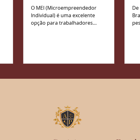
Sua Atividade
Ap
m
O MEI (Microempreendedor
De 
r
Em
Individual) é uma excelente
Bras
opção para trabalhadores
pes
autônomos e pequenos
pr
empreendedores que desejam
ati
formalizar...