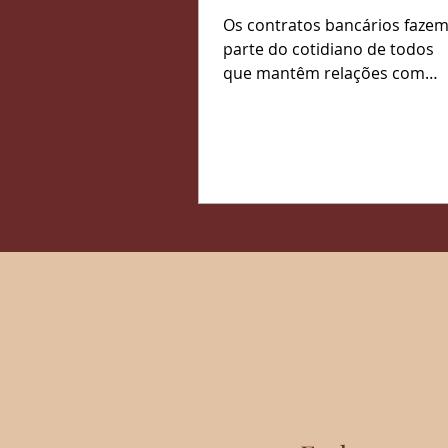
Bancários: Guia
Os contratos bancários faze
Completo para Protege
parte do cotidiano de todos
que mantêm relações com
seus Direitos
instituições financeiras. No
entanto, muitas vezes,...