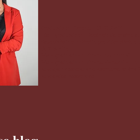
Graduada em Direito - CHRISFAPI
Pós - graduada em Docência do ensino s
Especialista em Direito previdenciário e 
do Trabalho
Pós - graduada em direito Contratual
Pós - graduada em direito eleitoral e mu
Advogada associada no escritório Anária 
Advogados Associados
 Saraiva